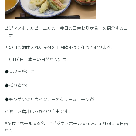
ビジネスホテルビーエルの「今日の日替わり定食」を紹介するコ
ーナー!
その日の朝仕入れた食材を手間隙掛けて作っております。
10月16日 本日の日替わり定食
◆天ぷら盛合せ
◆ぶり煮つけ
◆チンゲン菜とウインナーのクリームコーン煮
ご飯・味噌汁はおかわり自由です。
#夕食 #ホテル #桑名 #ビジネスホテル #kuwana #hotel #日替
わり