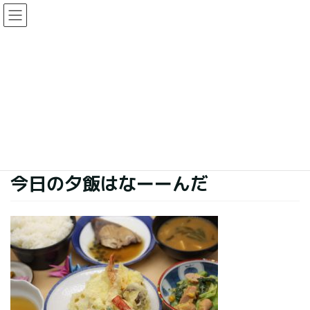
コ
ナ
ン
ビ
テ
ゲ
ン
ー
今日の夕食
ツ
シ
に
ョ
移
ン
HOME
今日の夕食
今日の夕飯はなーーんだ
動
に
移
動
2019年10月16日
今日の夕食
今日の夕飯はなーーんだ