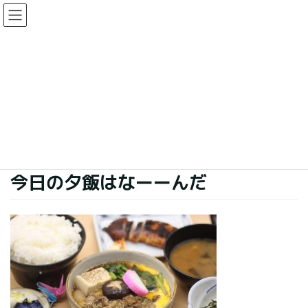
コ
ナ
ン
ビ
テ
ゲ
ン
ー
今日の夕食
ツ
シ
に
ョ
移
ン
HOME
今日の夕食
今日の夕飯はなーーんだ
動
に
移
動
2019年10月28日
今日の夕食
今日の夕飯はなーーんだ