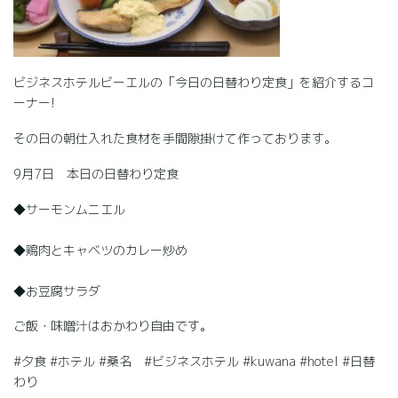
ビジネスホテルビーエルの「今日の日替わり定食」を紹介するコ
ーナー!
その日の朝仕入れた食材を手間隙掛けて作っております。
9月7日 本日の日替わり定食
◆サーモンムニエル
◆鶏肉とキャベツのカレー炒め
◆お豆腐サラダ
ご飯・味噌汁はおかわり自由です。
#夕食 #ホテル #桑名 #ビジネスホテル #kuwana #hotel #日替
わり