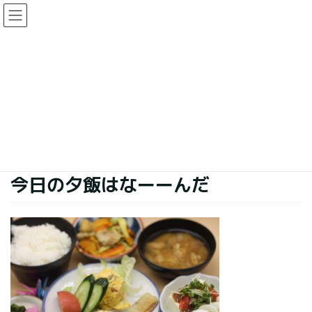
コ
ナ
ン
ビ
テ
ゲ
ン
ー
今日の夕食
ツ
シ
に
ョ
移
ン
HOME
今日の夕食
今日の夕飯はなーーんだ
動
に
移
動
2019年9月7日
今日の夕食
今日の夕飯はなーーんだ