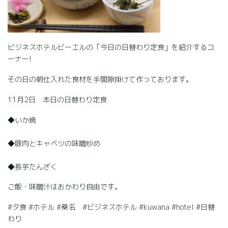
ビジネスホテルビーエルの「今日の日替わり定食」を紹介するコ
ーナー!
その日の朝仕入れた食材を手間隙掛けて作っております。
11月2日 本日の日替わり定食
◆いか焼
◆豚肉とキャベツの味噌炒め
◆長芋たんざく
ご飯・味噌汁はおかわり自由です。
#夕食 #ホテル #桑名 #ビジネスホテル #kuwana #hotel #日替
わり