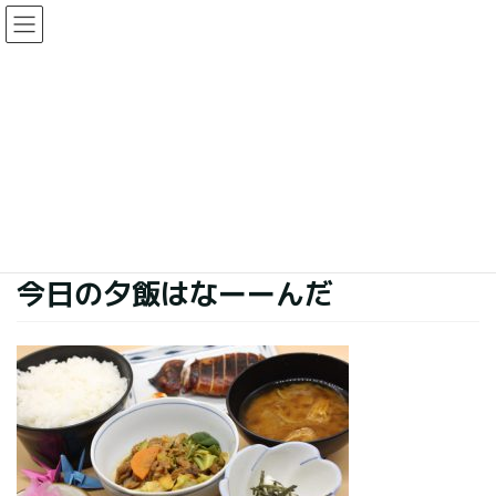
コ
ナ
ン
ビ
テ
ゲ
ン
ー
今日の夕食
ツ
シ
に
ョ
移
ン
HOME
今日の夕食
今日の夕飯はなーーんだ
動
に
移
動
2018年11月2日
今日の夕食
今日の夕飯はなーーんだ