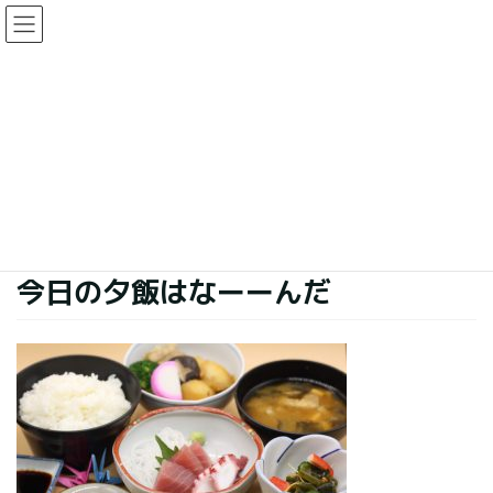
コ
ナ
ン
ビ
テ
ゲ
ン
ー
今日の夕食
ツ
シ
に
ョ
移
ン
HOME
今日の夕食
今日の夕飯はなーーんだ
動
に
移
動
2018年11月6日
今日の夕食
今日の夕飯はなーーんだ