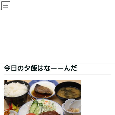
コ
ナ
ン
ビ
テ
ゲ
ン
ー
今日の夕食
ツ
シ
に
ョ
移
ン
HOME
今日の夕食
今日の夕飯はなーーんだ
動
に
移
動
2018年8月29日
今日の夕食
今日の夕飯はなーーんだ