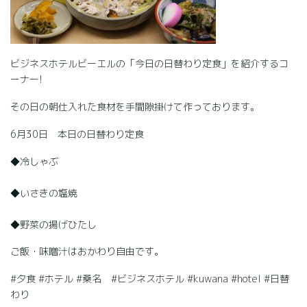
ビジネスホテルビーエルの「今日の日替わり定食」を紹介するコ
ーナー!
その日の朝仕入れた食材を手間隙掛けて作っております。
6月30日 本日の日替わり定食
◆冷しゃぶ
◆いさきの塩焼
◆野菜の揚げひたし
ご飯・味噌汁はおかわり自由です。
#夕食 #ホテル #桑名 #ビジネスホテル #kuwana #hotel #日替
わり