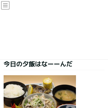
コ
ナ
ン
ビ
テ
ゲ
ン
ー
今日の夕食
ツ
シ
に
ョ
移
ン
HOME
今日の夕食
今日の夕飯はなーーんだ
動
に
移
動
2018年6月30日
今日の夕食
今日の夕飯はなーーんだ