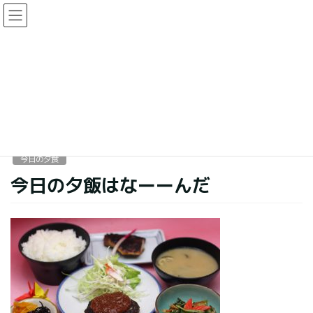
コ
ナ
ン
ビ
テ
ゲ
ン
ー
今日の夕食
ツ
シ
に
ョ
移
ン
HOME
今日の夕食
今日の夕飯はなーーんだ
動
に
移
動
2018年3月26日
今日の夕食
今日の夕飯はなーーんだ