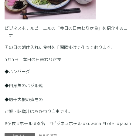
ビジネスホテルビーエルの「今日の日替わり定食」を紹介するコ
ーナー!
その日の朝仕入れた食材を手間隙掛けて作っております。
3月3日 本日の日替わり定食
◆ハンバーグ
◆白身魚のバジル焼
◆切干大根の煮もの
ご飯・味噌汁はおかわり自由です。
#夕食 #ホテル #桑名 #ビジネスホテル #kuwana #hotel #japan
今日の夕食
カテゴリー