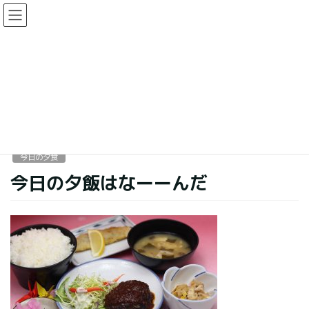
コ
ナ
ン
ビ
テ
ゲ
ン
ー
今日の夕食
ツ
シ
に
ョ
移
ン
HOME
今日の夕食
今日の夕飯はなーーんだ
動
に
移
動
2018年3月3日
今日の夕食
今日の夕飯はなーーんだ