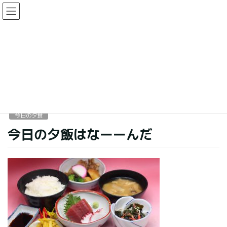
コ
ナ
ン
ビ
テ
ゲ
ン
ー
今日の夕食
ツ
シ
に
ョ
移
ン
HOME
今日の夕食
今日の夕飯はなーーんだ
動
に
移
動
2018年3月13日
今日の夕食
今日の夕飯はなーーんだ