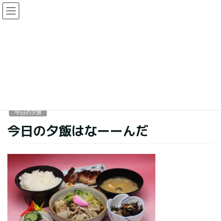
コ
ナ
ン
ビ
テ
ゲ
ン
ー
今日の夕食
ツ
シ
に
ョ
移
ン
HOME
今日の夕食
今日の夕飯はなーーんだ
動
に
移
動
2018年2月2日
今日の夕食
今日の夕飯はなーーんだ