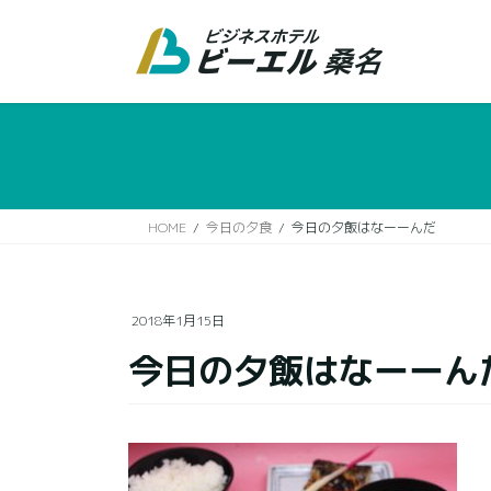
コ
ナ
ン
ビ
テ
ゲ
ン
ー
ツ
シ
に
ョ
移
ン
動
に
移
HOME
今日の夕食
今日の夕飯はなーーんだ
動
2018年1月15日
今日の夕飯はなーーん