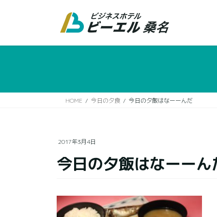
コ
ナ
ン
ビ
テ
ゲ
ン
ー
ツ
シ
に
ョ
移
ン
動
に
移
HOME
今日の夕食
今日の夕飯はなーーんだ
動
2017年3月4日
今日の夕飯はなーーん