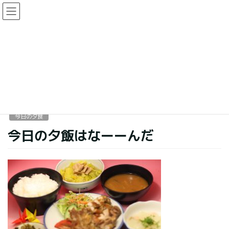
コ
ナ
ン
ビ
テ
ゲ
ン
ー
今日の夕食
ツ
シ
に
ョ
移
ン
HOME
今日の夕食
今日の夕飯はなーーんだ
動
に
移
動
2016年10月26日
今日の夕食
今日の夕飯はなーーんだ