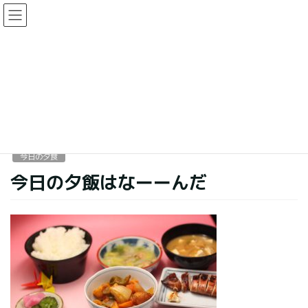
コ
ナ
ン
ビ
テ
ゲ
ン
ー
今日の夕食
ツ
シ
に
ョ
移
ン
HOME
今日の夕食
今日の夕飯はなーーんだ
動
に
移
動
2016年9月12日
今日の夕食
今日の夕飯はなーーんだ