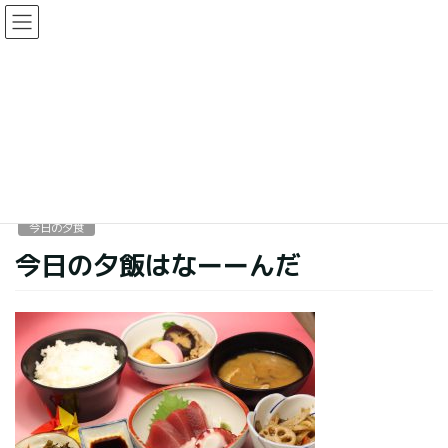
コ
ナ
ン
ビ
テ
ゲ
ン
ー
今日の夕食
ツ
シ
に
ョ
移
ン
HOME
今日の夕食
今日の夕飯はなーーんだ
動
に
移
動
2016年8月23日
今日の夕食
今日の夕飯はなーーんだ