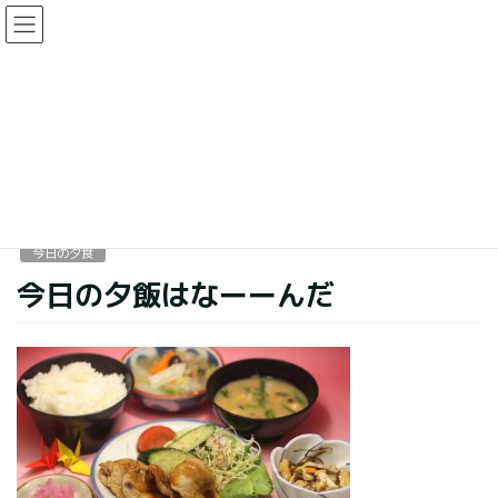
コ
ナ
ン
ビ
テ
ゲ
ン
ー
今日の夕食
ツ
シ
に
ョ
移
ン
HOME
今日の夕食
今日の夕飯はなーーんだ
動
に
移
動
2016年7月2日
今日の夕食
今日の夕飯はなーーんだ