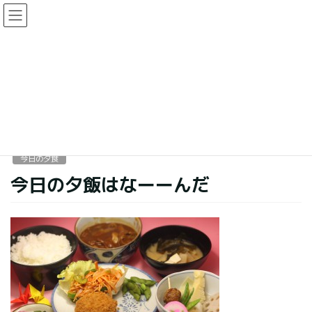
コ
ナ
ン
ビ
テ
ゲ
ン
ー
今日の夕食
ツ
シ
に
ョ
移
ン
HOME
今日の夕食
今日の夕飯はなーーんだ
動
に
移
動
2016年4月22日
今日の夕食
今日の夕飯はなーーんだ