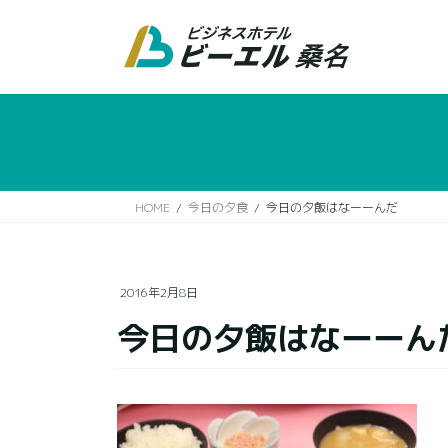
コ
ナ
ン
ビ
テ
ゲ
ン
ー
ツ
シ
に
ョ
移
ン
動
に
移
HOME
今日の夕食
今日の夕飯はなーーんだ
動
2016年2月8日
今日の夕飯はなーーん