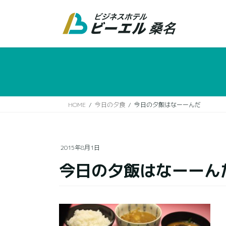
コ
ナ
ン
ビ
テ
ゲ
ン
ー
ツ
シ
に
ョ
移
ン
動
に
移
HOME
今日の夕食
今日の夕飯はなーーんだ
動
2015年8月1日
今日の夕飯はなーーん