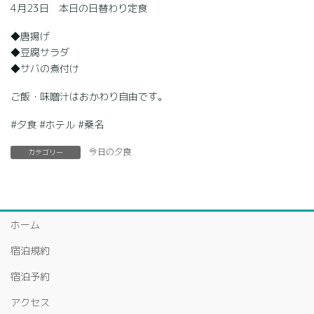
4月23日 本日の日替わり定食
◆唐揚げ
◆豆腐サラダ
◆サバの煮付け
ご飯・味噌汁はおかわり自由です。
#夕食 #ホテル #桑名
今日の夕食
カテゴリー
ホーム
宿泊規約
宿泊予約
アクセス