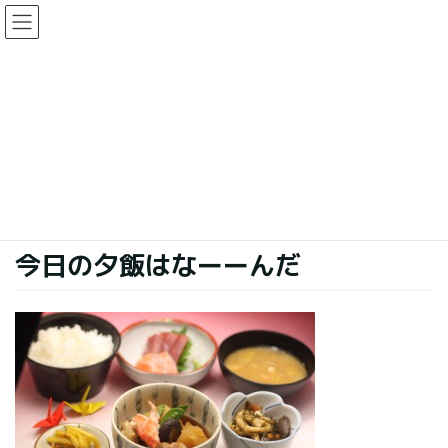
コ
ナ
ン
ビ
テ
ゲ
ン
ー
今日の夕食
ツ
シ
に
ョ
移
ン
HOME
今日の夕食
今日の夕飯はなーーんだ
動
に
移
動
2015年1月27日
今日の夕食
今日の夕飯はなーーんだ