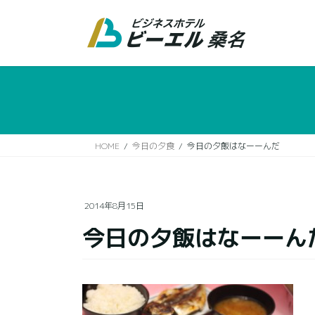
コ
ナ
ン
ビ
テ
ゲ
ン
ー
ツ
シ
に
ョ
移
ン
動
に
移
HOME
今日の夕食
今日の夕飯はなーーんだ
動
2014年8月15日
今日の夕飯はなーーん