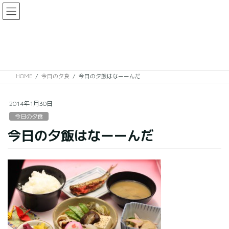
コ
ナ
ン
ビ
テ
ゲ
ン
ー
今日の夕食
ツ
シ
に
ョ
移
ン
HOME
今日の夕食
今日の夕飯はなーーんだ
動
に
移
動
2014年1月30日
今日の夕食
今日の夕飯はなーーんだ