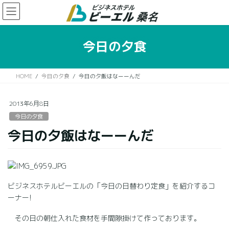
コ
ナ
ン
ビ
テ
ゲ
ン
ー
今日の夕食
ツ
シ
に
ョ
移
ン
HOME
今日の夕食
今日の夕飯はなーーんだ
動
に
移
動
2013年6月8日
今日の夕食
今日の夕飯はなーーんだ
ビジネスホテルビーエルの「今日の日替わり定食」を紹介するコ
ーナー!
その日の朝仕入れた食材を手間隙掛けて作っております。