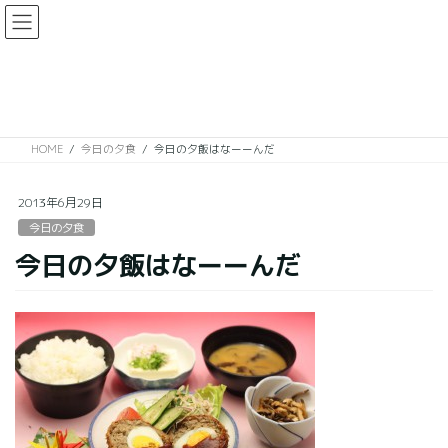
コ
ナ
ン
ビ
テ
ゲ
ン
ー
今日の夕食
ツ
シ
に
ョ
移
ン
HOME
今日の夕食
今日の夕飯はなーーんだ
動
に
移
動
2013年6月29日
今日の夕食
今日の夕飯はなーーんだ