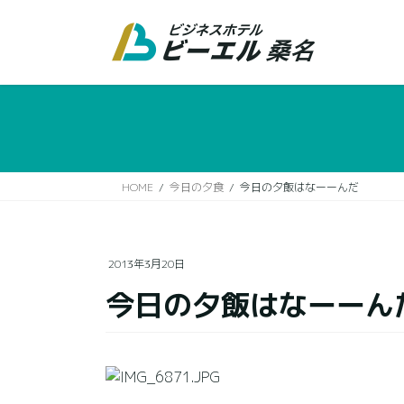
コ
ナ
ン
ビ
テ
ゲ
ン
ー
ツ
シ
に
ョ
移
ン
動
に
移
HOME
今日の夕食
今日の夕飯はなーーんだ
動
2013年3月20日
今日の夕飯はなーーん