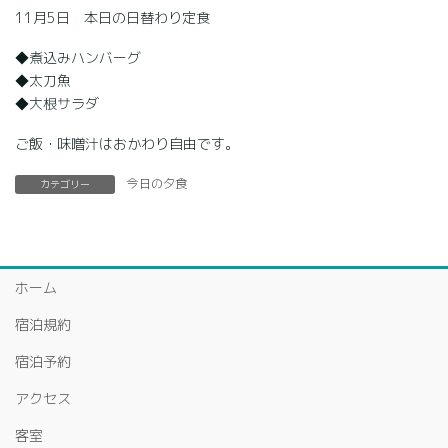
11月5日 本日の日替わり定食
◆煮込みハンバーグ
◆太刀魚
◆大根サラダ
ご飯・味噌汁はおかわり自由です。
今日の夕食
カテゴリー
ホーム
宿泊規約
宿泊予約
アクセス
客室