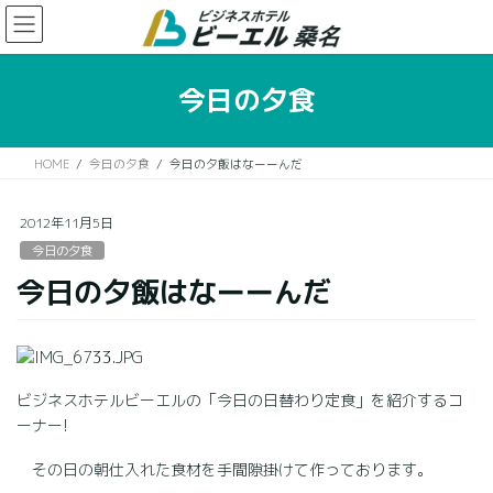
コ
ナ
ン
ビ
テ
ゲ
ン
ー
今日の夕食
ツ
シ
に
ョ
移
ン
HOME
今日の夕食
今日の夕飯はなーーんだ
動
に
移
動
2012年11月5日
今日の夕食
今日の夕飯はなーーんだ
ビジネスホテルビーエルの「今日の日替わり定食」を紹介するコ
ーナー!
その日の朝仕入れた食材を手間隙掛けて作っております。