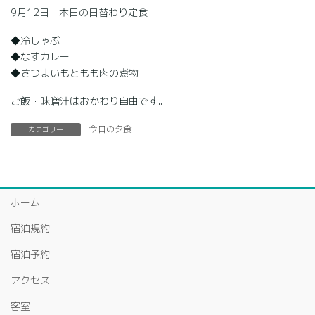
9月12日 本日の日替わり定食
◆冷しゃぶ
◆なすカレー
◆さつまいもともも肉の煮物
ご飯・味噌汁はおかわり自由です。
今日の夕食
カテゴリー
ホーム
宿泊規約
宿泊予約
アクセス
客室