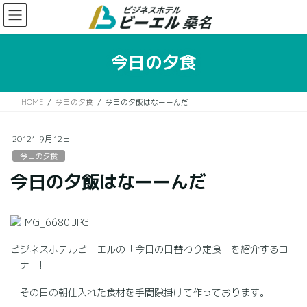
コ
ナ
ン
ビ
テ
ゲ
ン
ー
今日の夕食
ツ
シ
に
ョ
移
ン
HOME
今日の夕食
今日の夕飯はなーーんだ
動
に
移
動
2012年9月12日
今日の夕食
今日の夕飯はなーーんだ
ビジネスホテルビーエルの「今日の日替わり定食」を紹介するコ
ーナー!
その日の朝仕入れた食材を手間隙掛けて作っております。