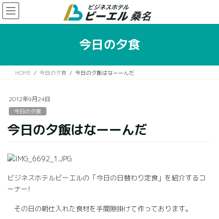
コ
ナ
ン
ビ
テ
ゲ
ン
ー
今日の夕食
ツ
シ
に
ョ
移
ン
HOME
今日の夕食
今日の夕飯はなーーんだ
動
に
移
動
2012年9月24日
今日の夕食
今日の夕飯はなーーんだ
ビジネスホテルビーエルの「今日の日替わり定食」を紹介するコ
ーナー!
その日の朝仕入れた食材を手間隙掛けて作っております。