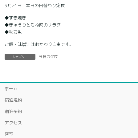
9月24日 本日の日替わり定食
◆すき焼き
◆きゅうりとむね肉のサラダ
◆秋刀魚
ご飯・味噌汁はおかわり自由です。
今日の夕食
カテゴリー
ホーム
宿泊規約
宿泊予約
アクセス
客室