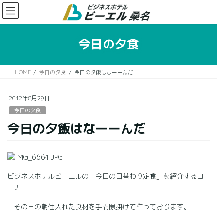
コ
ナ
ン
ビ
テ
ゲ
ン
ー
今日の夕食
ツ
シ
に
ョ
移
ン
HOME
今日の夕食
今日の夕飯はなーーんだ
動
に
移
動
2012年8月29日
今日の夕食
今日の夕飯はなーーんだ
ビジネスホテルビーエルの「今日の日替わり定食」を紹介するコ
ーナー!
その日の朝仕入れた食材を手間隙掛けて作っております。