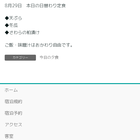
8月29日 本日の日替わり定食
◆天ぷら
◆冬瓜
◆さわらの粕漬け
ご飯・味噌汁はおかわり自由です。
今日の夕食
カテゴリー
ホーム
宿泊規約
宿泊予約
アクセス
客室