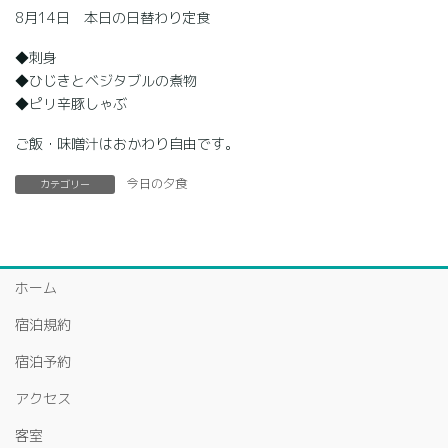
8月14日 本日の日替わり定食
◆刺身
◆ひじきとベジタブルの煮物
◆ピリ辛豚しゃぶ
ご飯・味噌汁はおかわり自由です。
今日の夕食
カテゴリー
ホーム
宿泊規約
宿泊予約
アクセス
客室