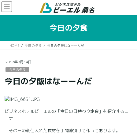
コ
ナ
ン
ビ
テ
ゲ
ン
ー
今日の夕食
ツ
シ
に
ョ
移
ン
HOME
今日の夕食
今日の夕飯はなーーんだ
動
に
移
動
2012年8月14日
今日の夕食
今日の夕飯はなーーんだ
ビジネスホテルビーエルの「今日の日替わり定食」を紹介するコ
ーナー!
その日の朝仕入れた食材を手間隙掛けて作っております。