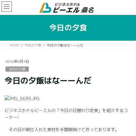
コ
ナ
ン
ビ
テ
ゲ
ン
ー
今日の夕食
ツ
シ
に
ョ
移
ン
HOME
今日の夕食
今日の夕飯はなーーんだ
動
に
移
動
2012年8月1日
今日の夕食
今日の夕飯はなーーんだ
ビジネスホテルビーエルの「今日の日替わり定食」を紹介するコ
ーナー!
その日の朝仕入れた食材を手間隙掛けて作っております。