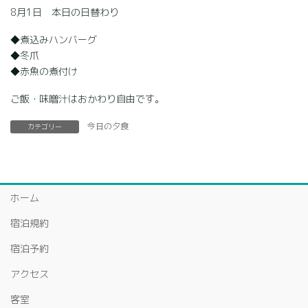
8月1日 本日の日替わり
◆煮込みハンバーグ
◆冬爪
◆赤魚の煮付け
ご飯・味噌汁はおかわり自由です。
今日の夕食
カテゴリー
ホーム
宿泊規約
宿泊予約
アクセス
客室