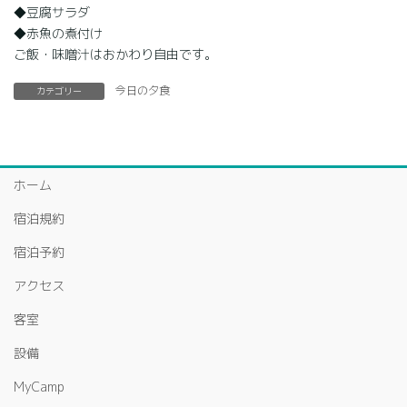
◆豆腐サラダ
◆赤魚の煮付け
ご飯・味噌汁はおかわり自由です。
今日の夕食
カテゴリー
ホーム
宿泊規約
宿泊予約
アクセス
客室
設備
MyCamp