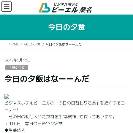
コ
ナ
ン
ビ
テ
ゲ
ン
ー
今日の夕食
ツ
シ
に
ョ
移
ン
HOME
今日の夕食
今日の夕飯はなーーんだ
動
に
移
動
2012年5月10日
今日の夕食
今日の夕飯はなーーんだ
ビジネスホテルビーエルの「今日の日替わり定食」を紹介するコ
ーナー!
その日の朝仕入れた食材を手間隙掛けて作っております。
5月10日 本日の日替わり定食
◆生姜焼き