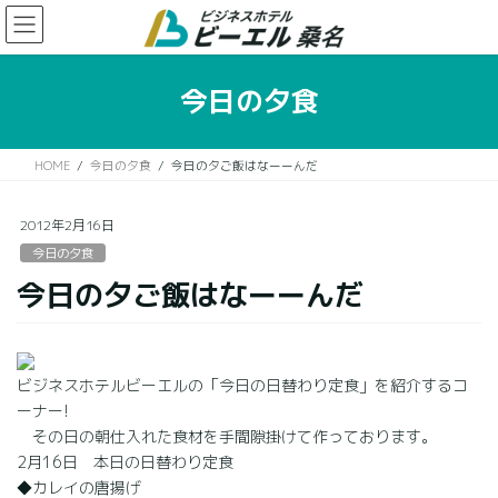
コ
ナ
ン
ビ
テ
ゲ
ン
ー
今日の夕食
ツ
シ
に
ョ
移
ン
HOME
今日の夕食
今日の夕ご飯はなーーんだ
動
に
移
動
2012年2月16日
今日の夕食
今日の夕ご飯はなーーんだ
ビジネスホテルビーエルの「今日の日替わり定食」を紹介するコ
ーナー!
その日の朝仕入れた食材を手間隙掛けて作っております。
2月16日 本日の日替わり定食
◆カレイの唐揚げ