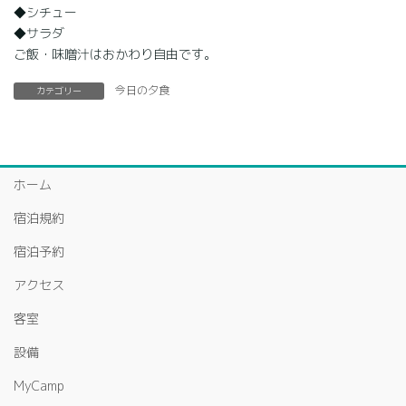
◆シチュー
◆サラダ
ご飯・味噌汁はおかわり自由です。
今日の夕食
カテゴリー
ホーム
宿泊規約
宿泊予約
アクセス
客室
設備
MyCamp