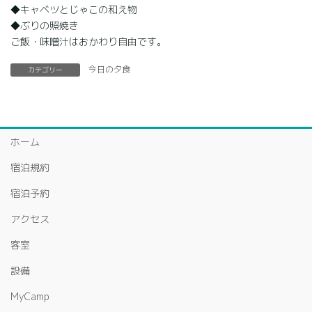
◆キャベツとじゃこの和え物
◆ぶりの照焼き
ご飯・味噌汁はおかわり自由です。
今日の夕食
カテゴリー
ホーム
宿泊規約
宿泊予約
アクセス
客室
設備
MyCamp