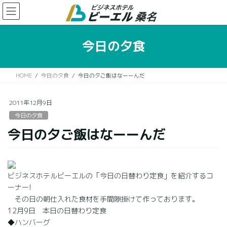
コ
ナ
ン
ビ
テ
ゲ
ン
ー
今日の夕食
ツ
シ
に
ョ
移
ン
HOME
今日の夕食
今日の夕ご飯はなーーんだ
動
に
移
動
2011年12月9日
今日の夕食
今日の夕ご飯はなーーんだ
ビジネスホテルビーエルの「今日の日替わり定食」を紹介するコ
ーナー!
その日の朝仕入れた食材を手間隙掛けて作っております。
12月9日 本日の日替わり定食
◆ハンバーグ