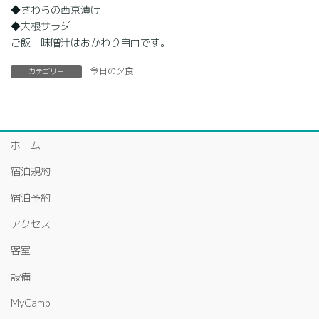
◆さわらの西京漬け
◆大根サラダ
ご飯・味噌汁はおかわり自由です。
今日の夕食
カテゴリー
ホーム
宿泊規約
宿泊予約
アクセス
客室
設備
MyCamp