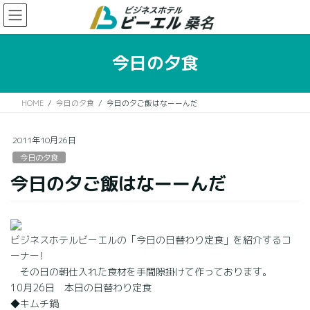
コ
ナ
ン
ビ
テ
ゲ
ン
ー
今日の夕食
ツ
シ
に
ョ
移
ン
HOME
今日の夕食
今日の夕ご飯はなーーんだ
動
に
移
動
2011年10月26日
今日の夕食
今日の夕ご飯はなーーんだ
ビジネスホテルビーエルの「今日の日替わり定食」を紹介するコ
ーナー!
その日の朝仕入れた食材を手間隙掛けて作っております。
10月26日 本日の日替わり定食
◆キムチ鍋