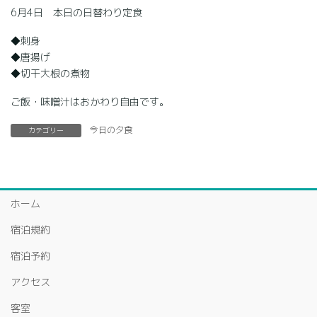
6月4日 本日の日替わり定食
◆刺身
◆唐揚げ
◆切干大根の煮物
ご飯・味噌汁はおかわり自由です。
今日の夕食
カテゴリー
ホーム
宿泊規約
宿泊予約
アクセス
客室