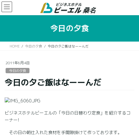
コ
ナ
ン
ビ
テ
ゲ
ン
ー
今日の夕食
ツ
シ
に
ョ
移
ン
HOME
今日の夕食
今日の夕ご飯はなーーんだ
動
に
移
動
2011年6月4日
今日の夕食
今日の夕ご飯はなーーんだ
ビジネスホテルビーエルの「今日の日替わり定食」を紹介するコ
ーナー!
その日の朝仕入れた食材を手間隙掛けて作っております。