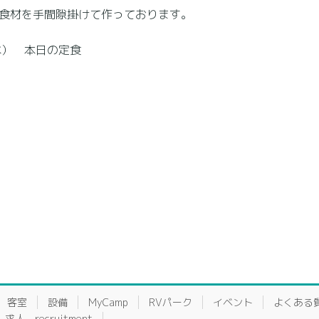
食材を手間隙掛けて作っております。
水） 本日の定食
客室
設備
MyCamp
RVパーク
イベント
よくある
求人 recruitment