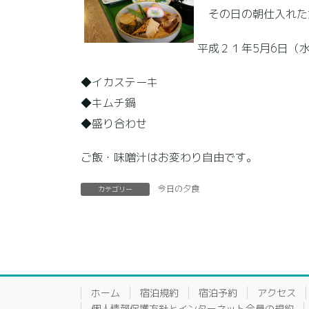
その日の朝仕入れた
平成２１年5月6日（
◆イカステーキ
◆キムチ鍋
◆盛り合わせ
ご飯・味噌汁はお変わり自由です。
今日の夕食
カテゴリー
ホーム
宿泊規約
宿泊予約
アクセス
個人情報保護方針とインターネット会員の規約