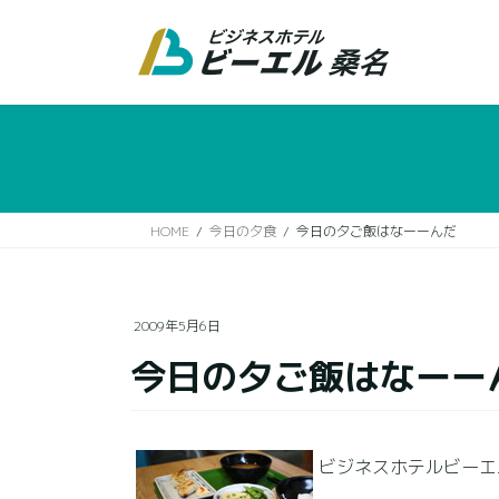
コ
ナ
ン
ビ
テ
ゲ
ン
ー
ツ
シ
に
ョ
移
ン
動
に
移
HOME
今日の夕食
今日の夕ご飯はなーーんだ
動
2009年5月6日
今日の夕ご飯はなーー
ビジネスホテルビーエ