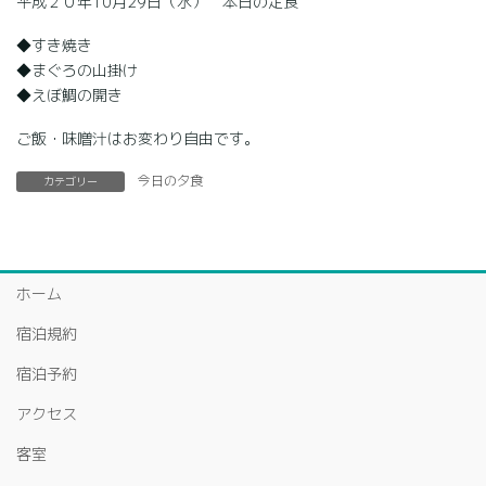
平成２０年10月29日（水） 本日の定食
◆すき焼き
◆まぐろの山掛け
◆えぼ鯛の開き
ご飯・味噌汁はお変わり自由です。
今日の夕食
カテゴリー
ホーム
宿泊規約
宿泊予約
アクセス
客室