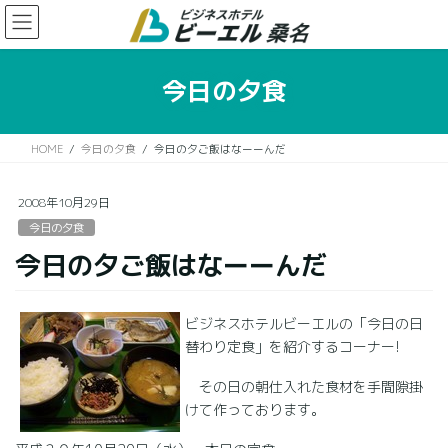
コ
ナ
ン
ビ
テ
ゲ
ン
ー
今日の夕食
ツ
シ
に
ョ
移
ン
HOME
今日の夕食
今日の夕ご飯はなーーんだ
動
に
移
動
2008年10月29日
今日の夕食
今日の夕ご飯はなーーんだ
ビジネスホテルビーエルの「今日の日
替わり定食」を紹介するコーナー!
その日の朝仕入れた食材を手間隙掛
けて作っております。