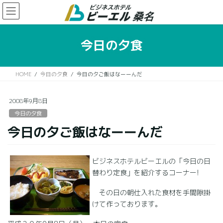
コ
ナ
ン
ビ
テ
ゲ
ン
ー
今日の夕食
ツ
シ
に
ョ
移
ン
HOME
今日の夕食
今日の夕ご飯はなーーんだ
動
に
移
動
2008年9月8日
今日の夕食
今日の夕ご飯はなーーんだ
ビジネスホテルビーエルの「今日の日
替わり定食」を紹介するコーナー!
その日の朝仕入れた食材を手間隙掛
けて作っております。