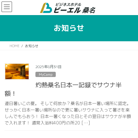
コ
ナ
ン
ビ
テ
ゲ
ン
ー
お知らせ
ツ
シ
に
ョ
移
ン
HOME
お知らせ
動
に
移
動
2025年8月31日
MyCamp
灼熱桑名日本一記録でサウナ半
額！
連日暑いこの夏。 そして何故か？桑名が日本一暑い場所に認定。
せっかく日本一暑い場所なので更に暑いサウナに入って暑さを楽
しんでもらおう！ 日本一暑くなった日とその翌日はサウナが半額
で入れます！ 通常入浴料400円の所20 […]